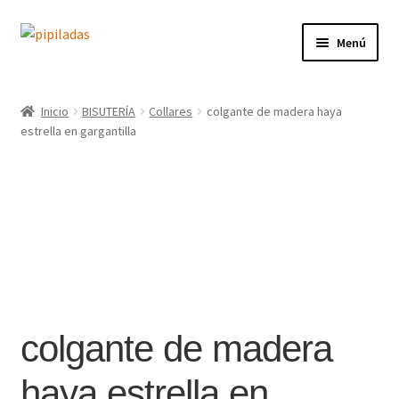
Ir
Ir
Menú
a
al
la
contenido
Inicio
navegación
Inicio
BISUTERÍA
Collares
colgante de madera haya
estrella en gargantilla
Tienda
Contacto
Blog
Conóceme
colgante de madera
haya estrella en