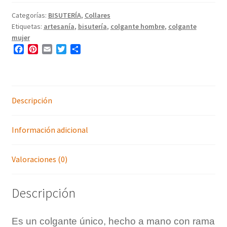
haya
estrella
Categorías:
BISUTERÍA
,
Collares
Etiquetas:
artesanía
,
bisutería
,
colgante hombre
,
colgante
en
mujer
gargantilla
F
P
E
T
C
cantidad
a
i
m
w
o
c
n
a
i
m
e
t
i
t
p
b
e
l
t
a
o
r
e
r
Descripción
o
e
r
t
k
s
i
Información adicional
t
r
Valoraciones (0)
Descripción
Es un colgante único, hecho a mano con rama