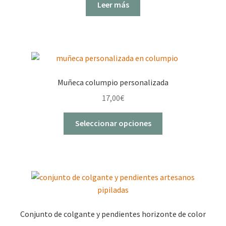
Leer más
Muñeca columpio personalizada
17,00
€
Este
Seleccionar opciones
producto
tiene
múltiples
variantes.
Las
opciones
se
Conjunto de colgante y pendientes horizonte de color
pueden