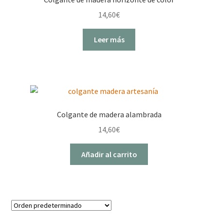
se
14,60
€
pueden
elegir
Leer más
en
la
página
de
producto
Colgante de madera alambrada
14,60
€
Añadir al carrito