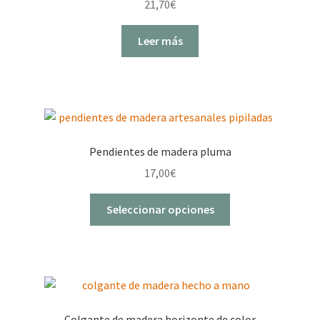
21,70
€
elegir
en
Leer más
la
página
de
producto
Pendientes de madera pluma
17,00
€
Este
Seleccionar opciones
producto
tiene
múltiples
variantes.
Las
opciones
Colgante de madera horizonte de color