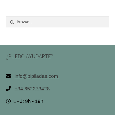
Buscar:
¿PUEDO AYUDARTE?
info@pipiladas.com
+34 652273428
L - J: 9h - 19h