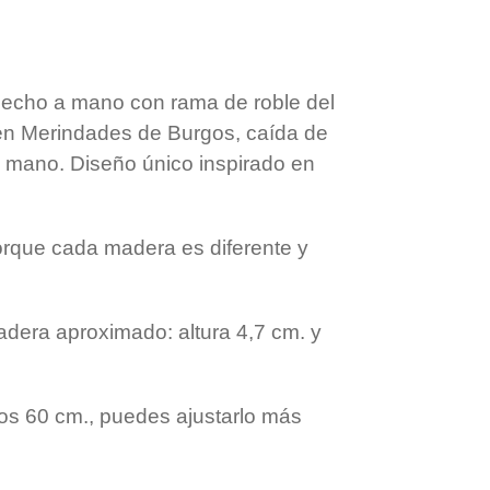
t
a
e
r
r
t
i
r
hecho a mano con rama de roble del
en Merindades de Burgos, caída de
a mano. Diseño único inspirado en
porque cada madera es diferente y
dera aproximado: altura 4,7 cm. y
os 60 cm., puedes ajustarlo más