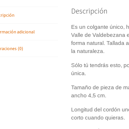
b
e
l
o
r
Descripción
o
e
ripción
k
s
t
Es un colgante único, 
rmación adicional
Valle de Valdebezana 
forma natural. Tallada 
raciones (0)
la naturaleza.
Sólo tú tendrás esto, 
única.
Tamaño de pieza de ma
ancho 4,5 cm.
Longitud del cordón un
corto cuando quieras.