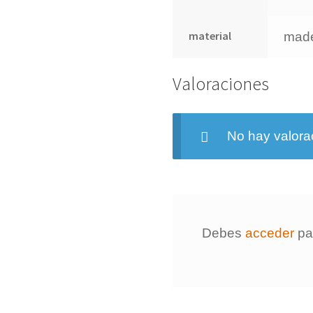
material
mad
Valoraciones
No hay valora
Debes
acceder
par