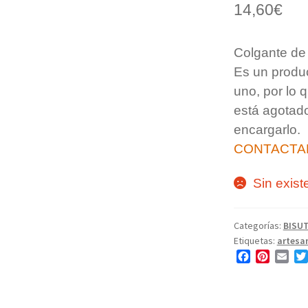
14,60
€
Colgante de
Es un produ
uno, por lo 
está agotad
encargarlo.
CONTACTA
Sin exist
Categorías:
BISUT
Etiquetas:
artesa
F
P
E
a
i
m
c
n
a
e
t
i