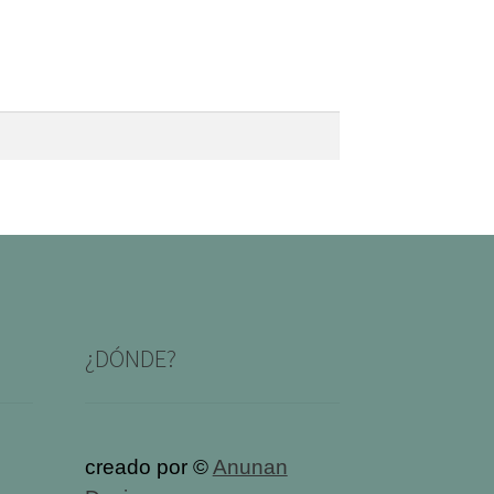
¿DÓNDE?
creado por ©
Anunan