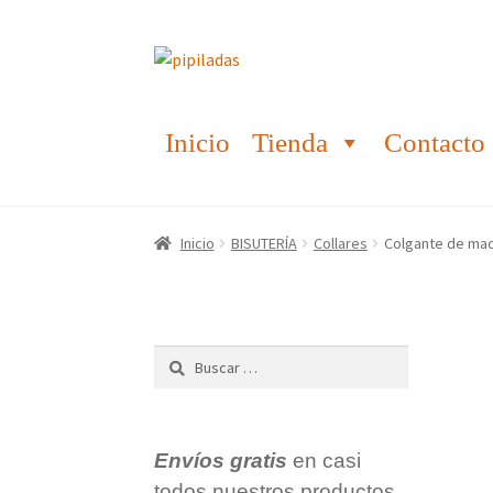
Ir
Ir
a
al
la
contenido
Inicio
Tienda
Contacto
navegación
Inicio
BISUTERÍA
Collares
Colgante de mad
Buscar:
Envíos gratis
en casi
todos nuestros productos