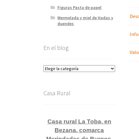
Figuras Pasta de papel
Desc
Mermelada y miel de Hadas y
duendes
Info
En el blog
Valo
En
el
blog
Casa Rural
Casa rural La Toba, en
Bezana, comarca
Merindades de Burgos.