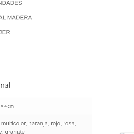
INDADES
NAL MADERA
JER
onal
7 × 4 cm
 multicolor, naranja, rojo, rosa,
e, granate