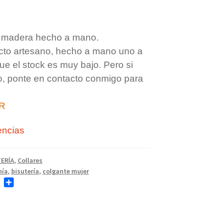
 madera hecho a mano.
cto artesano, hecho a mano uno a
que el stock es muy bajo. Pero si
o, ponte en contacto conmigo para
R
encias
ERÍA
,
Collares
nía
,
bisutería
,
colgante mujer
T
C
w
o
i
m
t
p