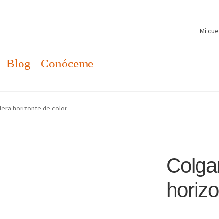
Mi cue
Blog
Conóceme
era horizonte de color
Colga
horizo