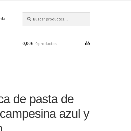
Buscar
Buscar
nta
por:
0,00
€
0 productos
a de pasta de
 campesina azul y
o