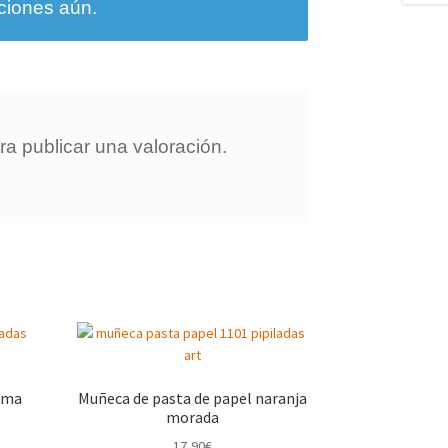
ciones aún.
a publicar una valoración.
dama
Muñeca de pasta de papel naranja
morada
17,90
€