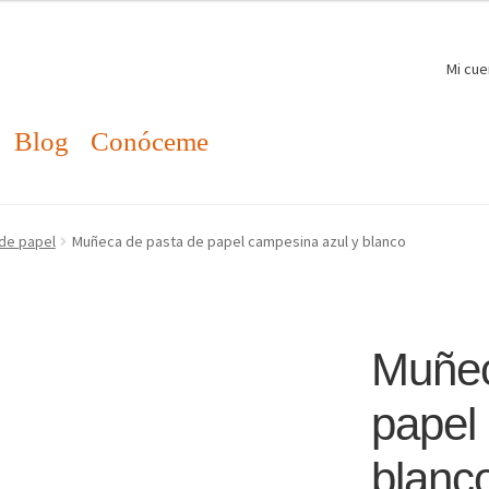
Mi cue
Blog
Conóceme
 de papel
Muñeca de pasta de papel campesina azul y blanco
Muñec
papel
blanc