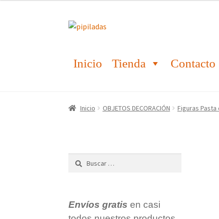
Ir
Ir
a
al
la
contenido
Inicio
Tienda
Contacto
navegación
Inicio
OBJETOS DECORACIÓN
Figuras Pasta
Buscar:
Envíos gratis
en casi
todos nuestros productos