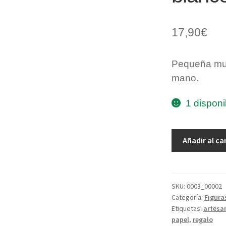
17,90
€
Pequeña muñ
mano.
1 disponi
Muñeca
Añadir al ca
de
pasta
de
papel
SKU:
0003_00002
Categoría:
Figura
campesina
Etiquetas:
artesa
azul
papel
,
regalo
y