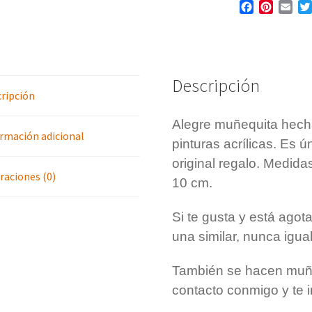
F
P
E
blanco
a
i
m
cantidad
c
n
a
e
t
i
b
e
l
o
r
Descripción
o
e
ripción
k
s
t
Alegre muñequita hech
rmación adicional
pinturas acrílicas. Es 
original regalo. Medid
raciones (0)
10 cm.
Si te gusta y está ago
una similar, nunca igu
También se hacen muñ
contacto conmigo y te i