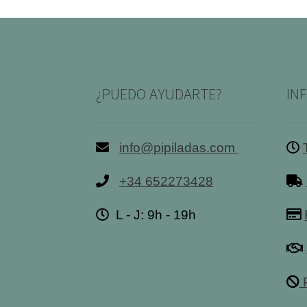
¿PUEDO AYUDARTE?
IN
info@pipiladas.com
+34 652273428
L - J: 9h - 19h
P