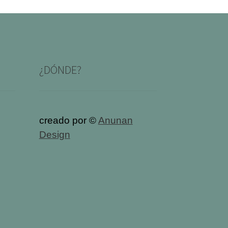
¿DÓNDE?
creado por ©
Anunan
Design