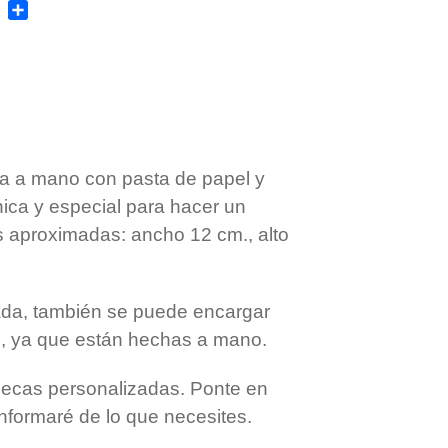
T
C
w
o
i
m
t
p
t
a
e
r
r
t
i
r
a a mano con pasta de papel y
única y especial para hacer un
as aproximadas: ancho 12 cm., alto
tada, también se puede encargar
al, ya que están hechas a mano.
ecas personalizadas. Ponte en
nformaré de lo que necesites.