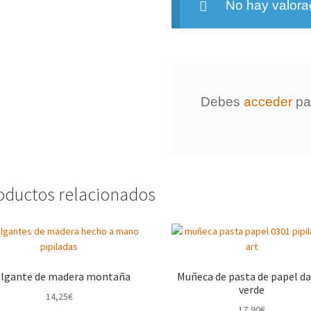
No hay valora
Debes
acceder
par
oductos relacionados
lgante de madera montaña
Muñeca de pasta de papel 
verde
14,25
€
17,90
€