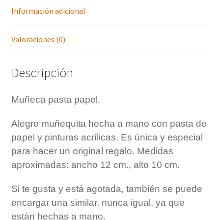
k
s
i
Información adicional
t
r
Valoraciones (0)
Descripción
Muñeca pasta papel.
Alegre muñequita hecha a mano con pasta de
papel y pinturas acrílicas. Es única y especial
para hacer un original regalo. Medidas
aproximadas: ancho 12 cm., alto 10 cm.
Si te gusta y está agotada, también se puede
encargar una similar, nunca igual, ya que
están hechas a mano.