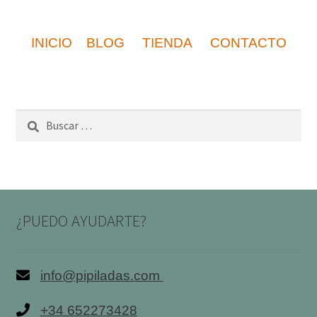
INICIO
BLOG
TIENDA
CONTACTO
Buscar:
¿PUEDO AYUDARTE?
info@pipiladas.com
+34 652273428