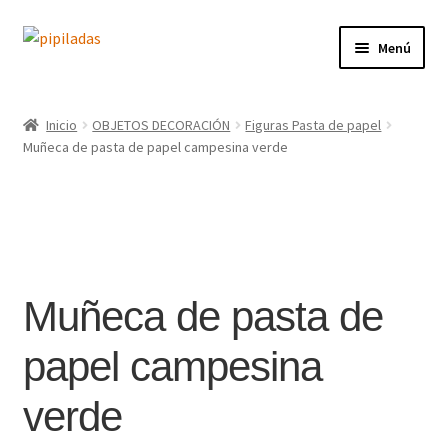
Ir
Ir
Menú
a
al
la
contenido
Inicio
navegación
Inicio
OBJETOS DECORACIÓN
Figuras Pasta de papel
Expandi
Muñeca de pasta de papel campesina verde
Tienda
el
menú
Contacto
hijo
Blog
Muñeca de pasta de
Conóceme
papel campesina
verde