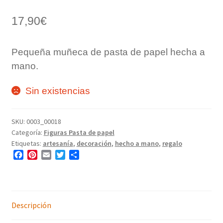
17,90
€
Pequeña muñeca de pasta de papel hecha a
mano.
Sin existencias
SKU:
0003_00018
Categoría:
Figuras Pasta de papel
Etiquetas:
artesanía
,
decoración
,
hecho a mano
,
regalo
F
P
E
T
C
a
i
m
w
o
c
n
a
i
m
e
t
i
t
p
b
e
l
t
a
o
r
e
r
Descripción
o
e
r
t