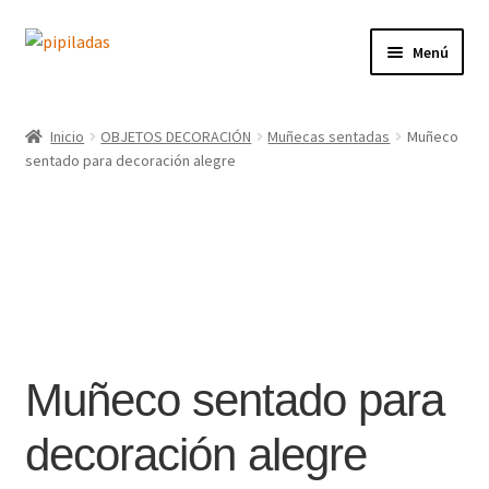
Ir
Ir
Menú
a
al
la
contenido
Inicio
navegación
Inicio
OBJETOS DECORACIÓN
Muñecas sentadas
Muñeco
sentado para decoración alegre
Tienda
Contacto
Blog
Conóceme
Muñeco sentado para
decoración alegre