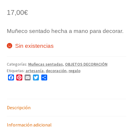
17,00
€
Muñeco sentado hecha a mano para decorar.
Sin existencias
Categorías:
Muñecas sentadas
,
OBJETOS DECORACIÓN
Etiquetas:
artesanía
,
decoración
,
regalo
F
P
E
T
C
a
i
m
w
o
c
n
a
i
m
e
t
i
t
p
b
e
l
t
a
o
r
e
r
Descripción
o
e
r
t
k
s
i
Información adicional
t
r