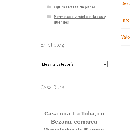
Desc
Figuras Pasta de papel
Mermelada y miel de Hadas y
Info
duendes
Valo
En el blog
En
el
blog
Casa Rural
Casa rural La Toba, en
Bezana, comarca
Merindades de Burgos.