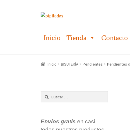
Ir
Ir
a
al
la
contenido
Inicio
Tienda
Contacto
navegación
Inicio
BISUTERÍA
Pendientes
Pendientes d
Buscar:
Envíos gratis
en casi
todos nuestros productos