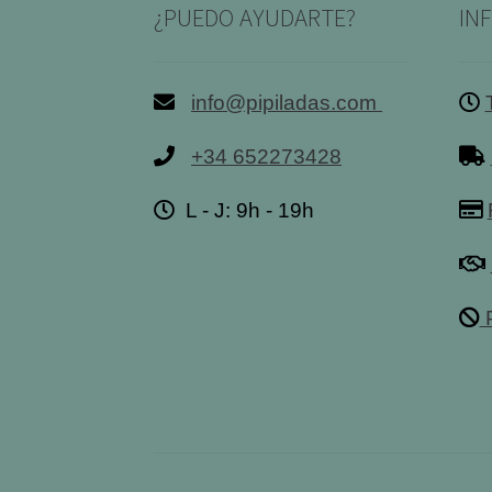
¿PUEDO AYUDARTE?
IN
info@pipiladas.com
+34 652273428
L - J: 9h - 19h
P