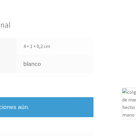
onal
4 × 1 × 0,2 cm
blanco
ciones aún.