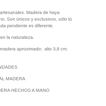
r
t
i
r
artesanales. Madera de haya
o. Son únicos y exclusivos, sólo tú
ada pendiente es diferente.
en la naturaleza.
 madera aproximado: alto 3,8 cm.
INDADES
NAL MADERA
DERA HECHOS A MANO