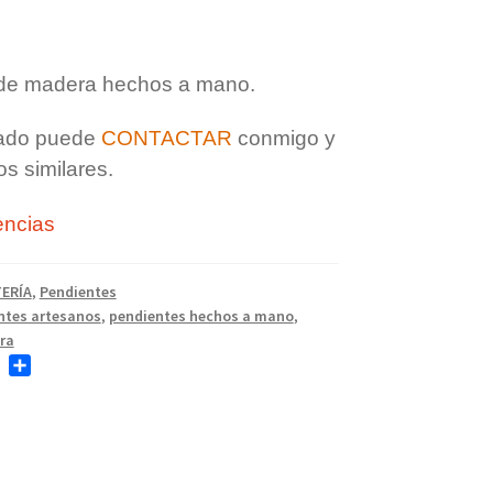
de madera hechos a mano.
tado puede
CONTACTAR
conmigo y
s similares.
encias
ERÍA
,
Pendientes
ntes artesanos
,
pendientes hechos a mano
,
ra
T
C
w
o
i
m
t
p
t
a
e
r