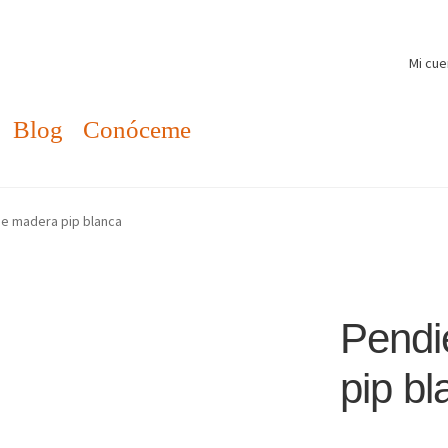
Mi cue
Blog
Conóceme
e madera pip blanca
Pendi
pip bl