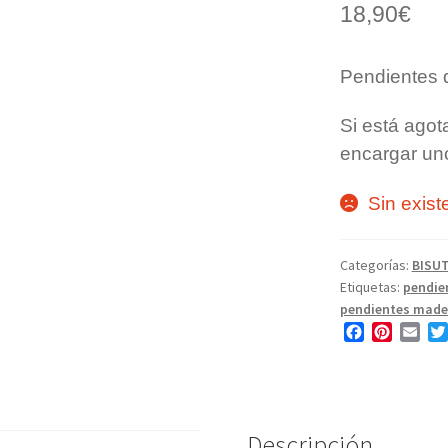
18,90
€
Pendientes 
Si está ago
encargar uno
Sin exist
Categorías:
BISUT
Etiquetas:
pendie
pendientes made
F
P
E
a
i
m
c
n
a
e
t
i
b
e
l
o
r
Descripción