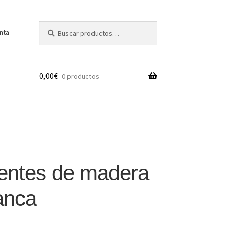
Buscar
Buscar
nta
por:
0,00
€
0 productos
entes de madera
anca