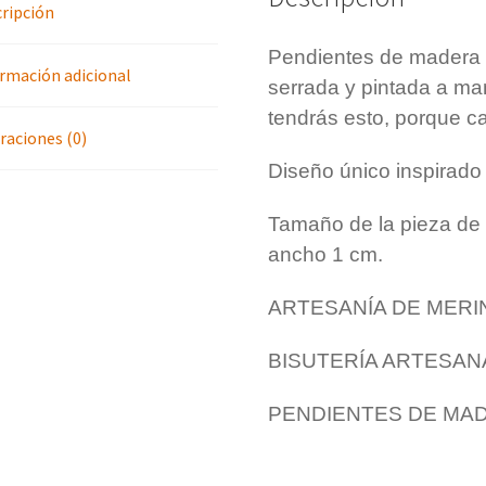
o
e
ripción
k
s
t
Pendientes de madera 
rmación adicional
serrada y pintada a man
tendrás esto, porque c
raciones (0)
Diseño único inspirado 
Tamaño de la pieza de
ancho 1 cm.
ARTESANÍA DE MER
BISUTERÍA ARTESA
PENDIENTES DE MA