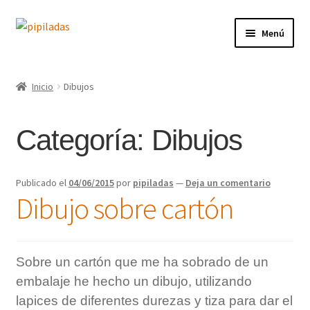
Ir
Ir
Menú
a
al
la
contenido
Inicio
navegación
Inicio
Dibujos
Tienda
Categoría:
Dibujos
Contacto
Blog
Publicado el
04/06/2015
por
pipiladas
—
Deja un comentario
Dibujo sobre cartón
Conóceme
Sobre un cartón que me ha sobrado de un
embalaje he hecho un dibujo, utilizando
lapices de diferentes durezas y tiza para dar el