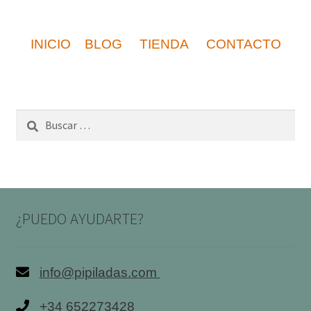
INICIO
BLOG
TIENDA
CONTACTO
Buscar:
¿PUEDO AYUDARTE?
info@pipiladas.com
+34 652273428