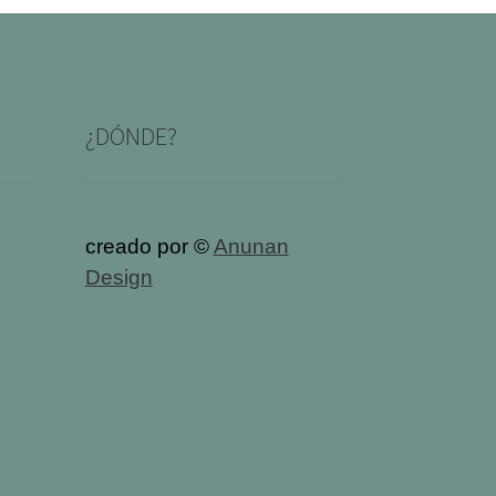
¿DÓNDE?
creado por ©
Anunan
Design