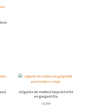
buru
azul
colgante de madera haya estrella
en gargantilla
14,80
€