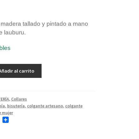
 madera tallado y pintado a mano
e lauburu.
bles
Añadir al carrito
ERÍA
,
Collares
nía
,
bisutería
,
colgante artesano
,
colgante
e mujer
T
C
w
o
i
m
t
p