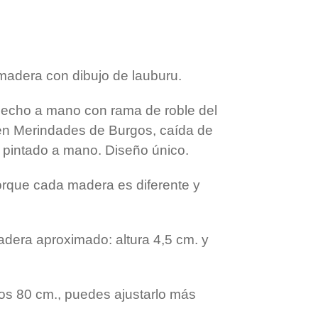
t
a
e
r
r
t
i
r
madera con dibujo de lauburu.
hecho a mano con rama de roble del
en Merindades de Burgos, caída de
y pintado a mano. Diseño único.
porque cada madera es diferente y
dera aproximado: altura 4,5 cm. y
os 80 cm., puedes ajustarlo más