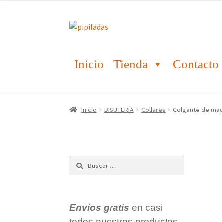
Ir
Ir
a
al
la
contenido
Inicio
Tienda
Contacto
navegación
Inicio
BISUTERÍA
Collares
Colgante de mad
Buscar:
Envíos gratis
en casi
todos nuestros productos