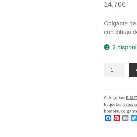
14,70
€
Colgante de
con dibujo d
2 disponi
Colgante
de
madera
roble
lauburu
Categorías:
BISUT
Etiquetas:
artesa
cantidad
hombre
,
colgant
F
P
E
a
i
m
c
n
a
e
t
i