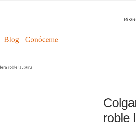
Mi cue
Blog
Conóceme
era roble lauburu
Colga
roble 