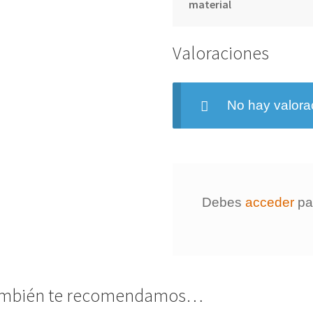
material
Valoraciones
No hay valora
Debes
acceder
par
mbién te recomendamos…