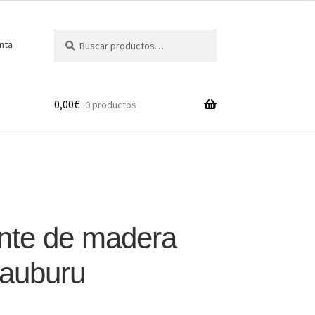
Buscar
Buscar
nta
por:
0,00
€
0 productos
nte de madera
lauburu