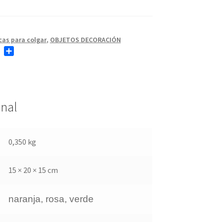
as para colgar
,
OBJETOS DECORACIÓN
T
C
w
o
i
m
t
p
t
a
e
r
onal
r
t
i
r
0,350 kg
15 × 20 × 15 cm
naranja, rosa, verde