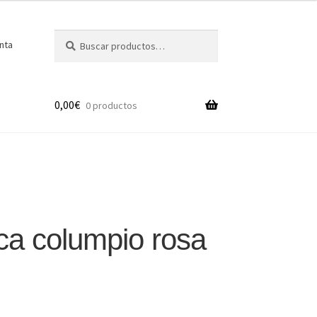
Buscar
Buscar
nta
por:
0,00
€
0 productos
a columpio rosa