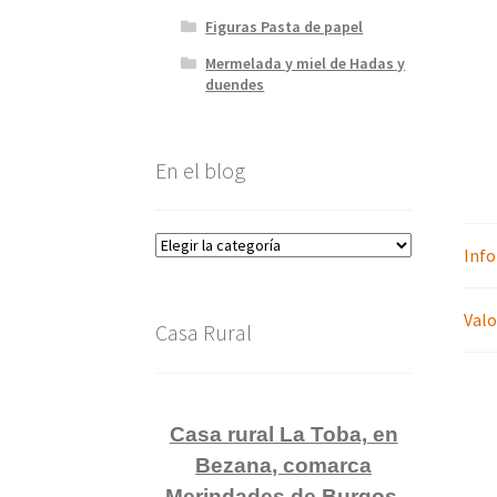
Figuras Pasta de papel
Mermelada y miel de Hadas y
duendes
En el blog
En
Info
el
blog
Valo
Casa Rural
Casa rural La Toba, en
Bezana, comarca
Merindades de Burgos.