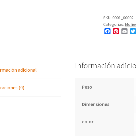
rosa
cantidad
SKU:
0001_00002
Categorías:
Muñec
F
P
E
a
i
m
c
n
a
e
t
i
b
e
l
o
r
Información adici
o
e
rmación adicional
k
s
t
Peso
raciones (0)
Dimensiones
color