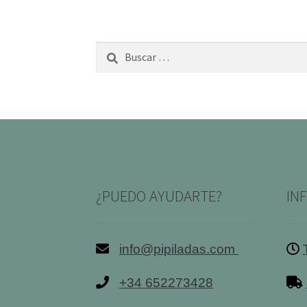
Buscar:
¿PUEDO AYUDARTE?
IN
info@pipiladas.com
+34 652273428