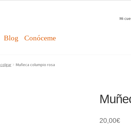
Mi cue
Blog
Conóceme
colgar
Muñeca columpio rosa
Muñec
20,00
€