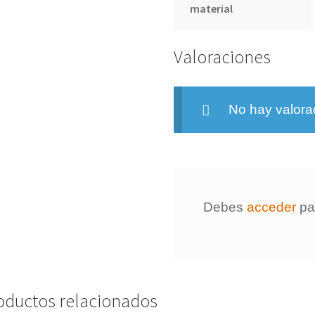
material
Valoraciones
No hay valora
Debes
acceder
par
oductos relacionados