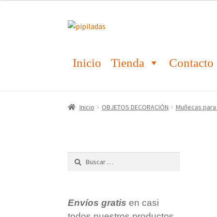
Ir
Ir
a
al
la
contenido
Inicio
Tienda
Contacto
navegación
Inicio
OBJETOS DECORACIÓN
Muñecas para 
Buscar:
Envíos gratis
en casi
todos nuestros productos