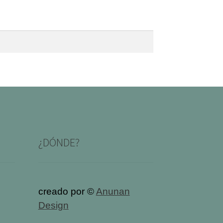
¿DÓNDE?
creado por ©
Anunan
Design