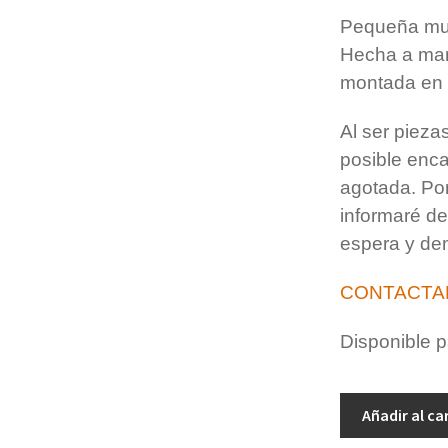
Pequeña muñ
Hecha a man
montada en 
Al ser piez
posible enca
agotada. Po
informaré de
espera y de
CONTACTA
Disponible p
Muñeca
Añadir al ca
columpio